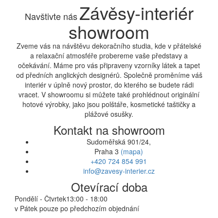
Závěsy-interiér
Navštivte nás
showroom
Zveme vás na návštěvu dekoračního studia, kde v přátelské
a relaxační atmosféře probereme vaše představy a
očekávání. Máme pro vás připraveny vzorníky látek a tapet
od předních anglických designérů. Společně proměníme váš
interiér v úplně nový prostor, do kterého se budete rádi
vracet. V showroomu si můžete také prohlédnout originální
hotové výrobky, jako jsou polštáře, kosmetické taštičky a
plážové osušky.
Kontakt na showroom
Sudoměřská 901/24,
Praha 3
(mapa)
+420 724 854 991
info@zavesy-interier.cz
Otevírací doba
Pondělí - Čtvrtek
13:00 - 18:00
v Pátek pouze po předchozím objednání