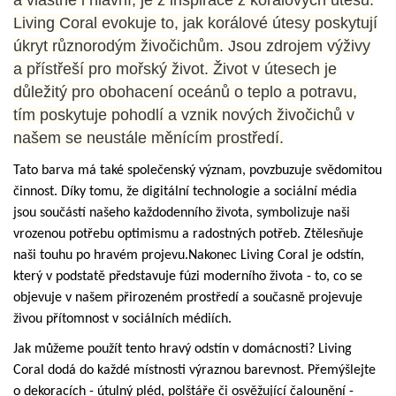
a vlastně i hlavní, je z inspirace z korálových útesů.
Living Coral evokuje to, jak korálové útesy poskytují
úkryt různorodým živočichům. Jsou zdrojem výživy
a přístřeší pro mořský život. Život v útesech je
důležitý pro obohacení oceánů o teplo a potravu,
tím poskytuje pohodlí a vznik nových živočichů v
našem se neustále měnícím prostředí.
Tato barva má také společenský význam, povzbuzuje svědomitou
činnost. Díky tomu, že digitální technologie a sociální média
jsou součástí našeho každodenního života, symbolizuje naši
vrozenou potřebu optimismu a radostných potřeb. Ztělesňuje
naši touhu po hravém projevu.
Nakonec Living Coral je odstín,
který v podstatě představuje fúzi moderního života - to, co se
objevuje v našem přirozeném prostředí a současně projevuje
živou přítomnost v sociálních médiích.
Jak můžeme použít tento hravý odstín v domácnosti? Living
Coral dodá do každé místnosti výraznou barevnost. Přemýšlejte
o dekoracích - útulný pléd, polštáře či osvěžující čalounění -