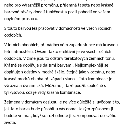
nebo pro výraznější proměnu, příjemná tapeta nebo krásné
barevné závěsy dodají funkčnost a pocit pohodlí ve vašem
obytném prostoru.
S touto barvou lez pracovat v domácnosti ve všech ročních
obdobích.
V letních obdobích, při nádherném západu slunce má krásnou
letní atmosféru. Ovšem takto efektivní je ve všech ročních
obdobích. V zimě jsou to odstíny terakotových zemních tónů.
Krásně se doplňuje s dalšími barvami. Nejkomplexněji se
doplňuje s odstíny v modré škále. Stejně jako v oceánu, nebo
krásná modrá obloha při západu slunce. Tato kombinace je
výrazná a dynamická. Můžeme ji také použít společně s
tyrkysovou, což je vždy krásná kombinace.
Zejména v domácím designu je nejvíce důležité si uvědomit to,
jak tato barva bude působit u vás doma. Jakým způsobem ji
budete vnímat, když se rozhodnete ji zakomponovat do svého
života.